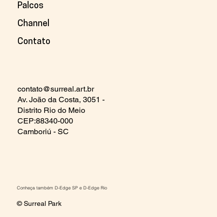
Palcos
Channel
Contato
contato@surreal.art.br
Av. João da Costa, 3051 -
Distrito Rio do Meio
CEP:88340-000
Camboriú - SC
Conheça também
D-Edge SP
e
D-Edge Rio
© Surreal Park