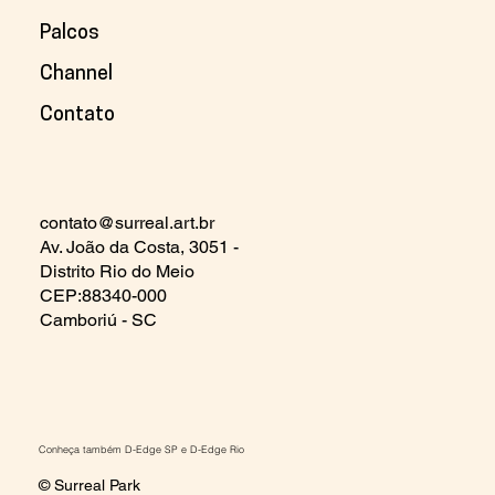
Palcos
Channel
Contato
contato@surreal.art.br
Av. João da Costa, 3051 -
Distrito Rio do Meio
CEP:88340-000
Camboriú - SC
Conheça também
D-Edge SP
e
D-Edge Rio
© Surreal Park